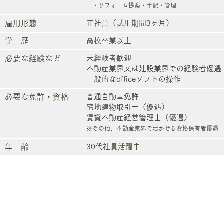
・リフォーム提案・手配・管理
雇用形態
正社員（試用期間3ヶ月）
学 歴
高校卒業以上
必要な経験など
​未経験者歓迎
不動産業界又は建設業界での経験者優遇
一般的なofficeソフトの操作
必要な免許・資格
普通自動車免許
宅地建物取引士（優遇）
賃貸不動産経営管理士（優遇）
※
その他、不動産業界で活かせる資格
保有者優遇
年 齢
​30代社員活躍中
下記お問合せ窓口よ
応募方法
​株式会社アイディ