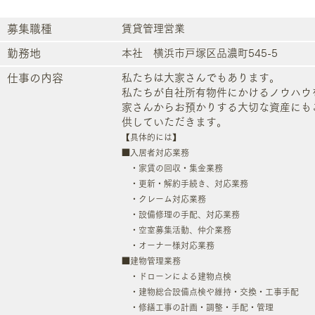
​募集職種
​賃貸管理営業
勤務地
​本社 横浜市戸塚区品濃町545-5
仕事の内容
私たちは大家さんでもあります。
私たちが自社所有物件にかけるノウハウ
家さんからお預かりする大切な資産にも
供していただきます。
【具体的には】
■入居者対応業務
・家賃の回収・集金業務
・更新・解約手続き、対応業務
・クレーム対応業務
・設備修理の手配、対応業務
・空室募集活動、仲介業務
・オーナー様対応業務
■建物管理業務
・ドローンによる建物点検
・建物総合設備点検や維持・交換・工事手配
・修繕工事の計画・調整・手配・管理