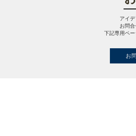
アイデ
お問合
下記専用ペー
お
株式会社アイディーエム
〒244-0801 神奈川県横浜市戸塚区品濃町545-5
TEL：
045-821-7735
FAX：045-821-7377
contact：
info@idm-net.jp