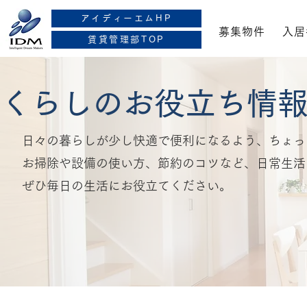
株式会社アイディーエム
アイディーエムHP
募集物件
入居
賃貸管理部
賃貸管理部TOP
くらしのお役立ち情
日々の暮らしが少し快適で便利になるよう、ちょっ
お掃除や設備の使い方、節約のコツなど、日常生活
ぜひ毎日の生活にお役立てください。